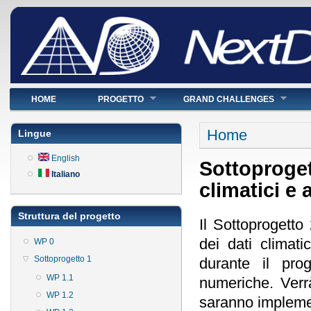
Menu principale
HOME
PROGETTO
GRAND CHALLENGES
Tu sei qui
Home
Lingue
English
Sottoprogett
Italiano
climatici e
Struttura del progetto
Il Sottoprogetto
dei dati climati
WP 0
Sottoprogetto 1
durante il pro
WP 1.1
numeriche. Verrà
WP 1.2
saranno implemen