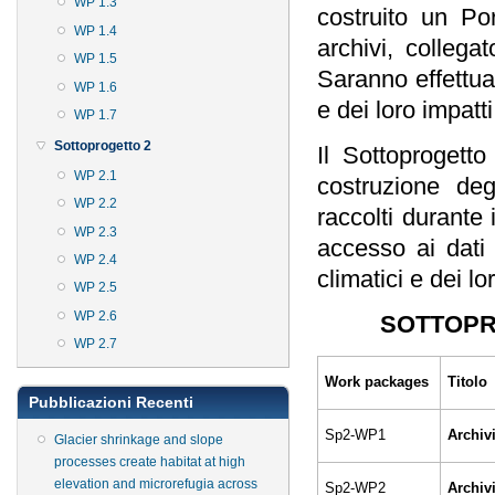
WP 1.3
costruito un Po
WP 1.4
archivi, collega
WP 1.5
Saranno effettua
WP 1.6
e dei loro impatt
WP 1.7
Sottoprogetto 2
Il Sottoprogett
WP 2.1
costruzione degl
WP 2.2
raccolti durante 
WP 2.3
accesso ai dati 
WP 2.4
climatici e dei l
WP 2.5
WP 2.6
SOTTOPR
WP 2.7
Work packages
Titolo
Pubblicazioni Recenti
Sp2-WP1
Archiv
Glacier shrinkage and slope
processes create habitat at high
elevation and microrefugia across
Sp2-WP2
Archiv