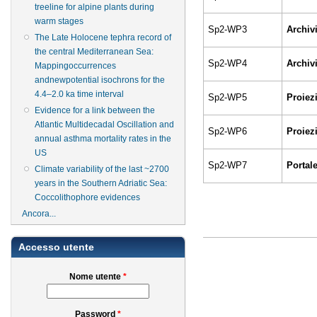
treeline for alpine plants during
warm stages
Sp2-WP3
Archivi
The Late Holocene tephra record of
the central Mediterranean Sea:
Sp2-WP4
Archivi
Mappingoccurrences
andnewpotential isochrons for the
4.4–2.0 ka time interval
Sp2-WP5
Proiez
Evidence for a link between the
Atlantic Multidecadal Oscillation and
Sp2-WP6
Proiez
annual asthma mortality rates in the
US
Sp2-WP7
Portale
Climate variability of the last ~2700
years in the Southern Adriatic Sea:
Coccolithophore evidences
Ancora...
Accesso utente
Nome utente
*
Password
*