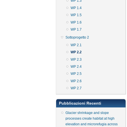
WP 1.3
WP 1.4
WP 1.5
WP 1.6
WP 1.7
Sottoprogetto 2
WP 2.1
WP 2.2
WP 2.3
WP 2.4
WP 2.5
WP 2.6
WP 2.7
Pubblicazioni Recenti
Glacier shrinkage and slope
processes create habitat at high
elevation and microrefugia across