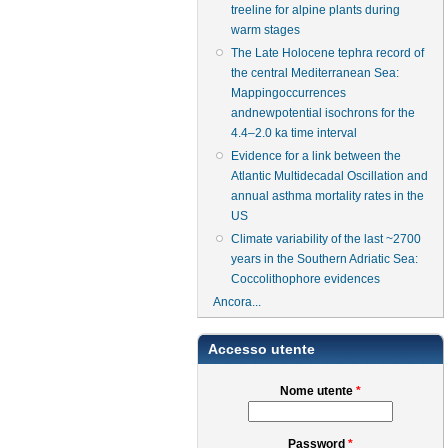
treeline for alpine plants during
warm stages
The Late Holocene tephra record of
the central Mediterranean Sea:
Mappingoccurrences
andnewpotential isochrons for the
4.4–2.0 ka time interval
Evidence for a link between the
Atlantic Multidecadal Oscillation and
annual asthma mortality rates in the
US
Climate variability of the last ~2700
years in the Southern Adriatic Sea:
Coccolithophore evidences
Ancora...
Accesso utente
Nome utente
*
Password
*