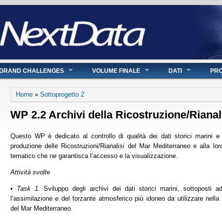
GRAND CHALLENGES
VOLUME FINALE
DATI
PRO
Tu sei qui
Home
»
Sottoprogetto 2
WP 2.2 Archivi della Ricostruzione/Rianal
Questo WP è dedicato al controllo di qualità dei dati storici marini e 
produzione delle Ricostruzioni/Rianalisi del Mar Mediterraneo e alla lo
tematico che ne garantisca l’accesso e la visualizzazione.
Attività svolte
•
Task 1
. Sviluppo degli archivi dei dati storici marini, sottoposti a
l’assimilazione e del forzante atmosferico più idoneo da utilizzare nella 
del Mar Mediterraneo.