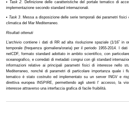
•
Task 2
. Definizione delle caratteristiche del portale tematico di ac
implementazione secondo standard internazionali.
•
Task 3
. Messa a disposizione delle serie temporali dei parametri fisici d
climatica del Mar Mediterraneo.
Risultati ottenuti
L’archivio contiene i dati di RR ad alta risoluzione spaziale (1/16˚ in or
temporale (frequenza giornaliera/oraria) per il periodo 1955-2014. I da
netCDF, formato standard adottato in ambito scientifico, con particolare
oceanografico, e corredati di metadati congrui con gli standard internazio
informazioni relative ai principali parametri fisici di interesse nello st
Mediterraneo, nonché di parametri di particolare importanza quale i flus
tematico è stato costruito ed implementato su un server INGV e rispec
direttiva europea INSPIRE, permettendo agli utenti l’ accesso, la vis
interesse attraverso una interfaccia grafica di facile fruibilità.